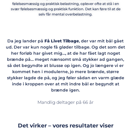
følelsesmæssig og praktisk belastning, oplever ofte at stå i en
svær følelsesmæssig og praktisk funktion. Det kan føre til at de
selv får mental overbelastning.
Da jeg lander på
Få Livet Tilbage
, der var mit bål gået
ud. Der var kun nogle få gløder tilbage. Og det som det
her forløb har givet mig…, at de har fået lagt noget
brænde på… meget nænsomt små stykker ad gangen,
så det begyndte at blusse op igen. Og jo længere vi er
kommet hen i modulerne, jo mere brænde, større
stykker lagde de på, og jeg føler sådan en varm glæde
inde i kroppen over at mit indre bål er begyndt at
brænde igen.
Mandlig deltager på 66 år
Det virker – vores resultater viser