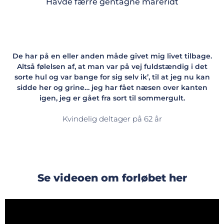
Havde færre gentagne mareridt
De har på en eller anden måde givet mig livet tilbage.
Altså følelsen af, at man var på vej fuldstændig i det
sorte hul og var bange for sig selv ik’, til at jeg nu kan
sidde her og grine… jeg har fået næsen over kanten
igen, jeg er gået fra sort til sommergult.
Kvindelig deltager på 62 år
Se videoen om forløbet her